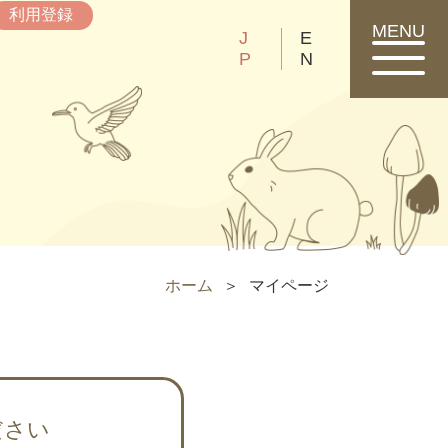
利用登録
MENU
J
E
P
N
ホーム
マイページ
ださい