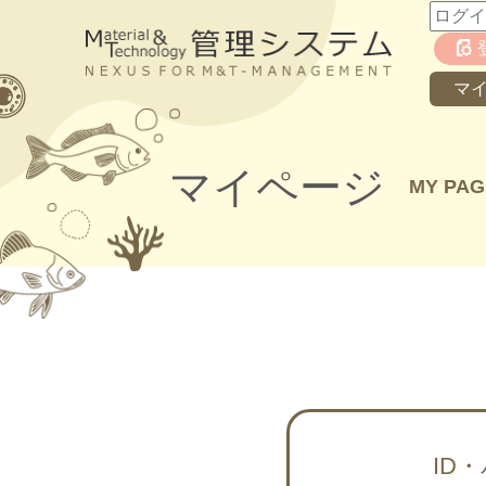
マ
マイページ
MY PAG
ID