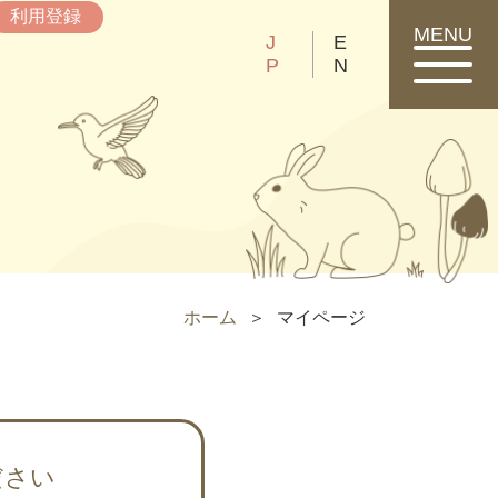
利用登録
MENU
J
E
P
N
ホーム
マイページ
ださい