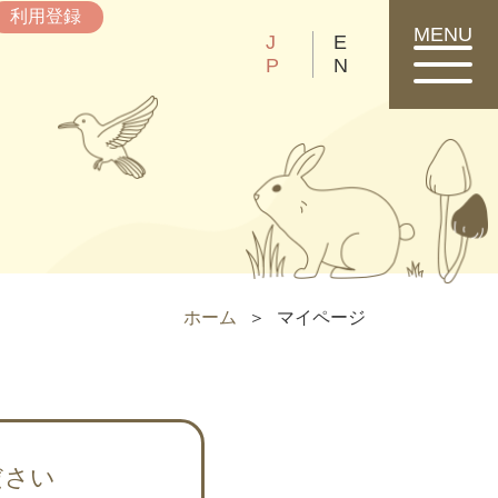
利用登録
MENU
J
E
P
N
ホーム
マイページ
ださい