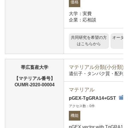
価格
大学：実費
企業：応相談
共同研究を希望の方
オーダ
はこちらから
マテリアル分類(小分類)
帯広畜産大学
遺伝子・タンパク質・配列情報
【マテリアル番号】
OUMR-2020-00004
マテリアル
pGEX-TgGRA14+GST
アクセス数：0件
機能
pGEX vector with TgGRA14 