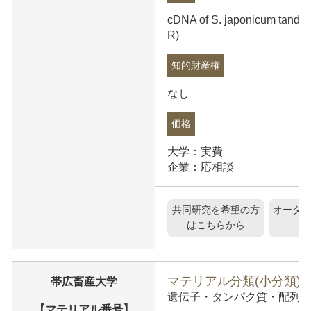
cDNA of S. japonicum tandem
R)
知的財産権
なし
価格
大学：実費
企業：応相談
共同研究を希望の方
オーダ
はこちらから
マテリアル分類(小分類)
帯広畜産大学
遺伝子・タンパク質・配列情報
【マテリアル番号】