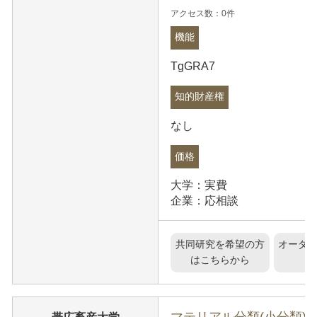
アクセス数：0件
機能
TgGRA7
知的財産権
なし
価格
大学：実費
企業：応相談
共同研究を希望の方
オーダ
はこちらから
マテリアル分類(小分類)