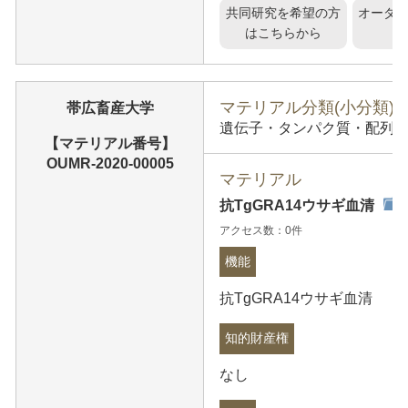
共同研究を希望の方
オーダ
はこちらから
マテリアル分類(小分類)
帯広畜産大学
遺伝子・タンパク質・配列情報
【マテリアル番号】
OUMR-2020-00005
マテリアル
抗TgGRA14ウサギ血清
アクセス数：0件
機能
抗TgGRA14ウサギ血清
知的財産権
なし