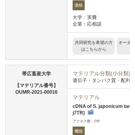
価格
大学：実費
企業：応相談
共同研究を希望の方
オーダ
はこちらから
マテリアル分類(小分類)
帯広畜産大学
遺伝子・タンパク質・配列情報
【マテリアル番号】
OUMR-2021-00016
マテリアル
cDNA of S. japonicum tand
j7TR)
アクセス数：0件
機能