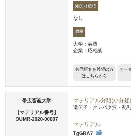
知的財産権
なし
価格
大学：実費
企業：応相談
共同研究を希望の方
オーダ
はこちらから
マテリアル分類(小分類)
帯広畜産大学
遺伝子・タンパク質・配列情報
【マテリアル番号】
OUMR-2020-00007
マテリアル
TgGRA7