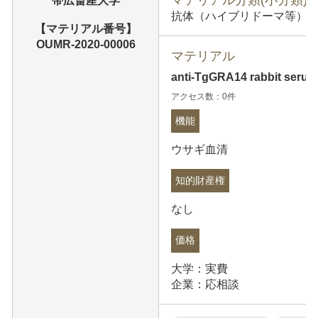
帯広畜産大学
抗体（ハイブリドーマ等） (
【マテリアル番号】
OUMR-2020-00006
マテリアル
anti-TgGRA14 rabbit seru
アクセス数：0件
機能
ウサギ血清
知的財産権
なし
価格
大学：実費
企業：応相談