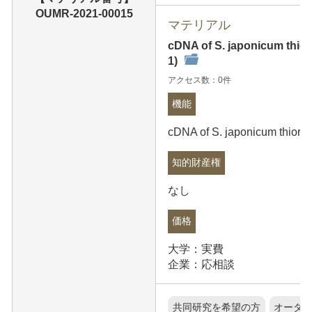
OUMR-2021-00015
マテリアル
cDNA of S. japonicum thior
1)
アクセス数：0件
機能
cDNA of S. japonicum thiore
知的財産権
なし
価格
大学：実費
企業：応相談
共同研究を希望の方
オーダ