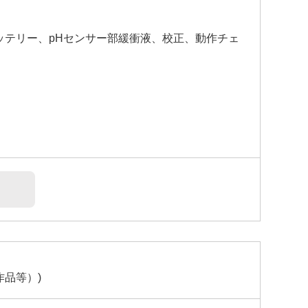
ッテリー、pHセンサー部緩衝液、校正、動作チェ
品等）)