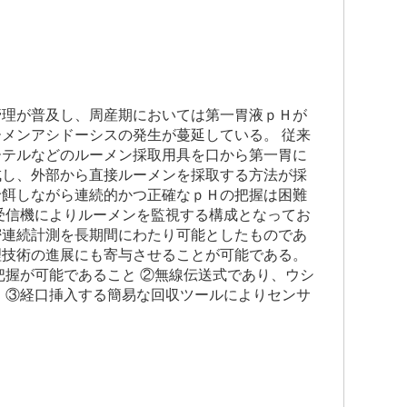
管理が普及し、周産期においては第一胃液ｐＨが
メンアシドーシスの発生が蔓延している。 従来
ーテルなどのルーメン採取用具を口から第一胃に
成し、外部から直接ルーメンを採取する方法が採
給餌しながら連続的かつ正確なｐＨの把握は困難
受信機によりルーメンを監視する構成となってお
密連続計測を長期間にわたり可能としたものであ
理技術の進展にも寄与させることが可能である。
握が可能であること ②無線伝送式であり、ウシ
 ③経口挿入する簡易な回収ツールによりセンサ