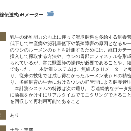
線伝送式pHメーター
件
乳牛の泌乳能力の向上に伴って濃厚飼料を多給する飼養
低下して生産病や泌乳量低下や繁殖障害の原因となるルー
のウシのルーメンのｐＨを計測するためには、経口カテ
挿入して採取する方法や、ウシの胃部にフィステルを形
られているが、常に獣医師の操作が必要であることや、
であった。 本計測システムは、無線式ｐＨメーターと
り、従来の技術では成し得なかったルーメン液ｐＨの精
り、多頭飼育の牛舎におけるウシの群管理による飼養管
本計測システムの特徴は次の通り。 ①連続的なデータ把
に負担をかけずにリアルタイムでモニタリングできること
を回収して再利用可能であること
権
あり
大学：実費