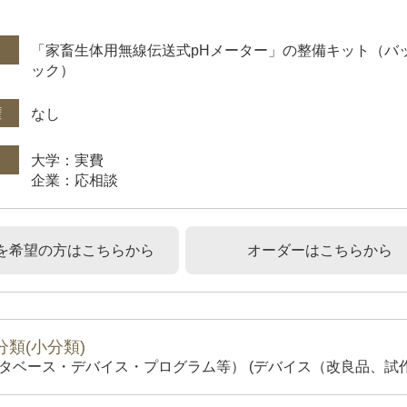
件
「家畜生体用無線伝送式pHメーター」の整備キット（バ
ック）
権
なし
大学：実費
企業：応相談
を希望の方はこちらから
オーダーはこちらから
類(小分類)
タベース・デバイス・プログラム等） (デバイス（改良品、試作