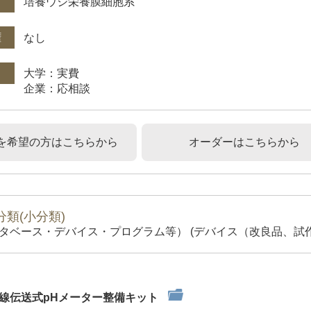
培養ウシ栄養膜細胞系
権
なし
大学：実費
企業：応相談
を希望の方はこちらから
オーダーはこちらから
類(小分類)
タベース・デバイス・プログラム等） (デバイス（改良品、試作
線伝送式pHメーター整備キット