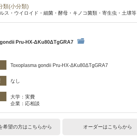
類(小分類)
ルス・ウイロイド・細菌・酵母・キノコ菌類・寄生虫・土壌等）
 gondii Pru-HX-ΔKu80ΔTgGRA7
件
Toxoplasma gondii Pru-HX-ΔKu80ΔTgGRA7
権
なし
大学：実費
企業：応相談
を希望の方はこちらから
オーダーはこちらから