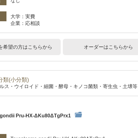
権
なし
大学：実費
企業：応相談
を希望の方はこちらから
オーダーはこちらから
類(小分類)
ルス・ウイロイド・細菌・酵母・キノコ菌類・寄生虫・土壌等）
 gondii Pru-HX-ΔKu80ΔTgPrx1
件