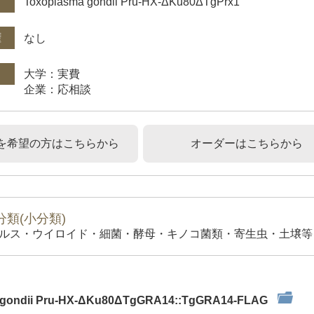
Toxoplasma gondii Pru-HX-ΔKu80ΔTgPrx1
権
なし
大学：実費
企業：応相談
を希望の方はこちらから
オーダーはこちらから
類(小分類)
ルス・ウイロイド・細菌・酵母・キノコ菌類・寄生虫・土壌等）
 gondii Pru-HX-ΔKu80ΔTgGRA14::TgGRA14-FLAG