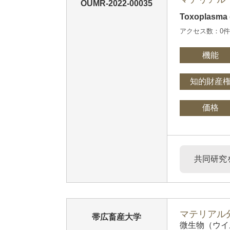
OUMR-2022-00035
Toxoplasma
アクセス数：0
機能
知的財産
価格
共同研究
マテリアル分
帯広畜産大学
微生物（ウイ