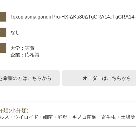
件
Toxoplasma gondii Pru-HX-ΔKu80ΔTgGRA14::TgGRA14
権
なし
大学：実費
企業：応相談
を希望の方はこちらから
オーダーはこちらから
類(小分類)
ルス・ウイロイド・細菌・酵母・キノコ菌類・寄生虫・土壌等）