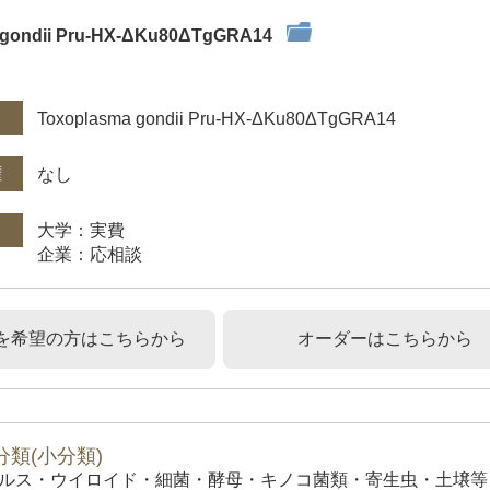
 gondii Pru-HX-ΔKu80ΔTgGRA14
件
Toxoplasma gondii Pru-HX-ΔKu80ΔTgGRA14
権
なし
大学：実費
企業：応相談
を希望の方はこちらから
オーダーはこちらから
類(小分類)
ルス・ウイロイド・細菌・酵母・キノコ菌類・寄生虫・土壌等）